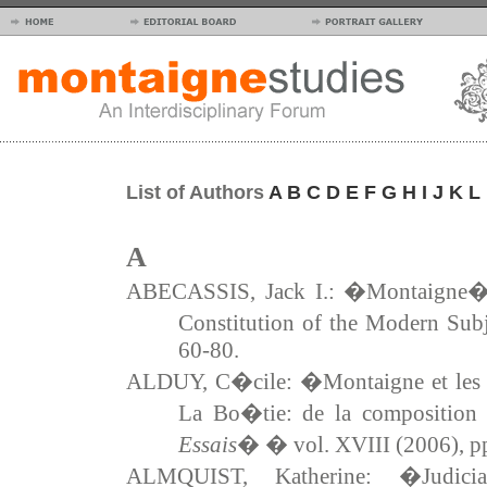
List of Authors
A
B
C
D
E
F
G
H
I
J
K
L
A
ABECASSIS, Jack I.: �Montaigne�s 
Constitution of the Modern Sub
60-80.
ALDUY, C�cile: �Montaigne et le
La Bo�tie: de la composition 
Essais
� � vol. XVIII (2006), p
ALMQUIST, Katherine: �Judici