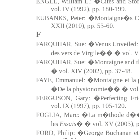
ENGEL, William E.: �Cites and St
vol. IV (1992), pp. 180-199.
EUBANKS, Peter: �Montaigne�s Ca
XXII (2010), pp. 53-60.
F
FARQUHAR, Sue: �Venus Unveiled:
des vers de Virgile�� � vol. VI
FARQUHAR, Sue: �Montaigne and 
� vol. XIV (2002), pp. 37-48.
FAYE, Emmanuel: �Montaigne et la pe
�De la physionomie�� � vol. X
FERGUSON, Gary: �Perfecting Fr
vol. IX (1997), pp. 105-120.
FOGLIA, Marc: �La m�thode d��
les
Essais
� � vol. XV (2003), p
FORD, Philip: �George Buchanan et