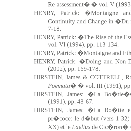
Re-assessment� � vol. V (1993)
HENRY, Patrick: �Montaigne and 
Continuity and Change in �Du 
7-18.
HENRY, Patrick: �The Rise of the E
vol. VI (1994), pp. 113-134.
HENRY, Patrick: �Montaigne and Ethi
HENRY, Patrick: �Doing and Non-D
(2002), pp. 169-178.
HIRSTEIN, James & COTTRELL, Rob
Poemata
� � vol. III (1991), pp
HIRSTEIN, James: �La Bo�tie�s 
(1991), pp. 48-67.
HIRSTEIN, James: �La Bo�tie et 
pr�coce: le d�but (vers 1-32)
XX) et le
Laelius
de Cic�ron� � 