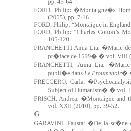
pp. 45-64.
FORD, Philip: �Montaigne�s Home
(2005), pp. 7-16
FORD, Philip: “Montaigne in England”
FORD, Philip: “Charles Cotton’s Mo
105-120.
FRANCHETTI Anna Lia: �Marie de 
pr�face de 1599� � vol. VIII (
FRANCHETTI, Anna Lia: �Marie 
publi�e dans
Le Proumenoir
� �
FRECCERO, Carla: �Psychoanalysis
Subject of Humanism� � vol. IX
FRISCH, Andrea: �Montaigne and th
vol. XXII (2010), pp. 39-52.
G
GARAVINI, Fausta: �De la sc�ne 