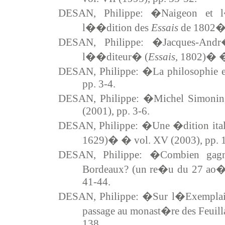
DESAN, Philippe: �Naigeon et 
l��dition des
Essais
de 1802� 
DESAN, Philippe: �Jacques-Andr
l��diteur� (
Essais
, 1802)� �
DESAN, Philippe: �La philosophie e
pp. 3-4.
DESAN, Philippe: �Michel Simonin, 
(2001), pp. 3-6.
DESAN, Philippe: �Une �dition ital
1629)� � vol. XV (2003), pp. 
DESAN, Philippe: �Combien gagn
Bordeaux? (un re�u du 27 ao�
41-44.
DESAN, Philippe: �Sur l�Exemplaire 
passage au monast�re des Feuill
138.