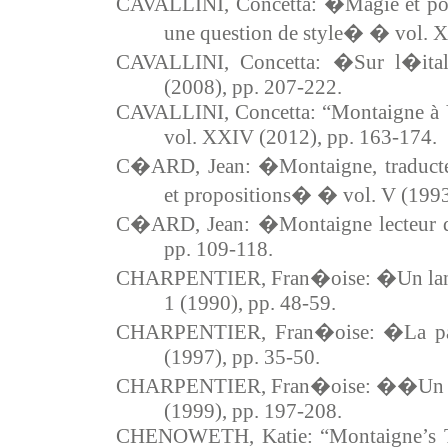
CAVALLINI, Concetta: �Magie et pol
une question de style� � vol. X
CAVALLINI, Concetta: �Sur l�it
(2008), pp. 207-222.
CAVALLINI, Concetta: “Montaigne à Ve
vol. XXIV (2012), pp. 163-174.
C�ARD, Jean: �Montaigne, traducte
et propositions� � vol. V (1993
C�ARD, Jean: �Montaigne lecteur d
pp. 109-118.
CHARPENTIER, Fran�oise: �Un lang
1 (1990), pp. 48-59.
CHARPENTIER, Fran�oise: �La pass
(1997), pp. 35-50.
CHARPENTIER, Fran�oise: ��Un a
(1999), pp. 197-208.
CHENOWETH, Katie: “Montaigne’s T