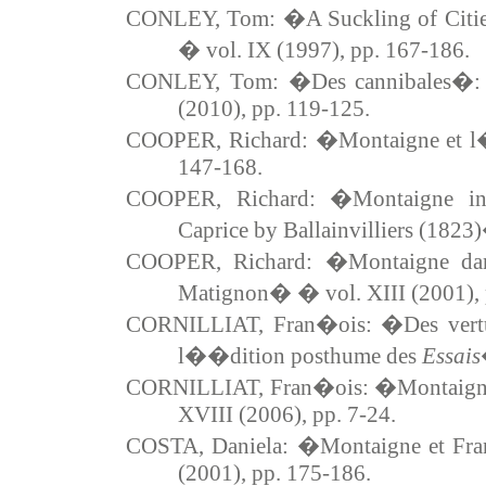
CONLEY, Tom: �A Suckling of Citie
� vol. IX (1997), pp. 167-186.
CONLEY, Tom: �Des cannibales�: 
(2010), pp. 119-125.
COOPER, Richard: �Montaigne et l
147-168.
COOPER, Richard: �Montaigne in 
Caprice by Ballainvilliers (1823
COOPER, Richard: �Montaigne da
Matignon� � vol. XIII (2001), 
CORNILLIAT, Fran�ois: �Des vertu
l��dition posthume des
Essais
CORNILLIAT, Fran�ois: �Montaigne e
XVIII (2006), pp. 7-24.
COSTA, Daniela: �Montaigne et F
(2001), pp. 175-186.