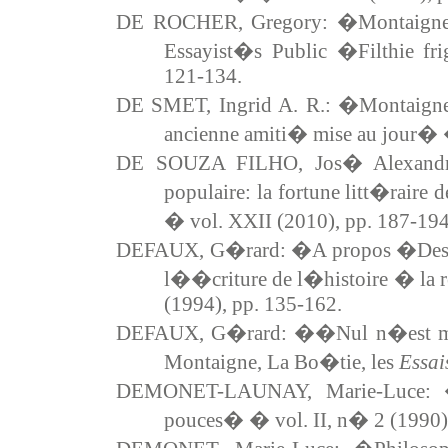
DE ROCHER, Gregory: �Montaign
Essayist�s Public �Filthie f
121-134.
DE SMET, Ingrid A. R.: �Montaigne 
ancienne amiti� mise au jour� �
DE SOUZA FILHO, Jos� Alexandr
populaire: la fortune litt�rair
� vol. XXII (2010), pp. 187-194
DEFAUX, G�rard: �A propos �Des co
l��criture de l�histoire � la 
(1994), pp. 135-162.
DEFAUX, G�rard: ��Nul n�est ma
Montaigne, La Bo�tie, les
Essai
DEMONET-LAUNAY, Marie-Luce: �
pouces� � vol. II, n� 2 (1990),