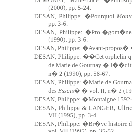
DEMONET, Marie-Luce: �Philosop
(2000), pp. 5-24.
DESAN, Philippe: �Pourquoi
Monta
pp. 3-6.
DESAN, Philippe: �Prol�gom�nes
(1990), pp. 3-6.
DESAN, Philippe: �Avant-propos� � v
DESAN, Philippe: ��Cet orphelin q
de Marie de Gournay � l��dit
n� 2 (1990), pp. 58-67.
DESAN, Philippe: �Marie de Gourn
des
Essais
� � vol. II, n� 2 (19
DESAN, Philippe: �Montaigne 1592-1
DESAN, Philippe & LANGER, Ullric
VII (1995), pp. 3-4.
DESAN, Philippe: �Br�ve histoire d
vol. VII (1995), pp. 35-52.