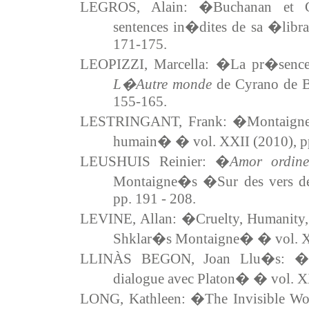
LEGROS, Alain: �Buchanan et C
sentences in�dites de sa �lib
171-175.
LEOPIZZI, Marcella: �La pr�sence
L�Autre monde
de Cyrano de B
155-165.
LESTRINGANT, Frank: �Montaigne,
humain� � vol. XXII (2010), pp
LEUSHUIS Reinier: �
Amor ordine
Montaigne�s �Sur des vers d
pp. 191 - 208.
LEVINE, Allan: �Cruelty, Humanity, a
Shklar�s Montaigne� � vol. XX
LLINÀS BEGON, Joan Llu�s: �De
dialogue avec Platon� � vol. XX
LONG, Kathleen: �The Invisible 