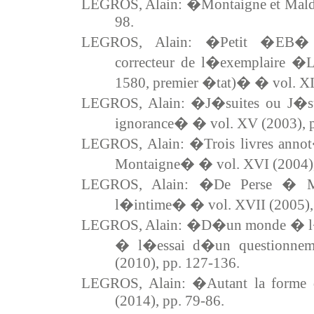
LEGROS, Alain: �Montaigne et Maldo
98.
LEGROS, Alain: �Petit �EB� d
correcteur de l�exemplaire �L
1580, premier �tat)� � vol. XI
LEGROS, Alain: �J�suites ou J�suat
ignorance� � vol. XV (2003), p
LEGROS, Alain: �Trois livres ann
Montaigne� � vol. XVI (2004),
LEGROS, Alain: �De Perse � Mon
l�intime� � vol. XVII (2005), 
LEGROS, Alain: �D�un monde � l�au
� l�essai d�un questionnem
(2010), pp. 127-136.
LEGROS, Alain: �Autant la forme
(2014), pp. 79-86.