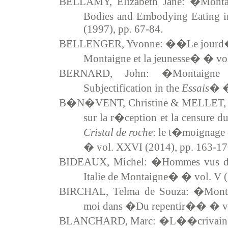
BELLAMY, Elizabeth Jane: �Montai
Bodies and Embodying Eating 
(1997), pp. 67-84.
BELLENGER, Yvonne: ��Le jourd�h
Montaigne et la jeunesse� � vol
BERNARD, John: �Montaigne a
Subjectification in the
Essais
� � 
B�N�VENT, Christine & MELLET, Pa
sur la r�ception et la censure d
Cristal de roche
: le t�moignage
� vol. XXVI (2014), pp. 163-17
BIDEAUX, Michel: �Hommes vus dan
Italie de Montaigne� � vol. V (
BIRCHAL, Telma de Souza: �Montai
moi dans �Du repentir�� � vol
BLANCHARD, Marc: �L��crivain et 