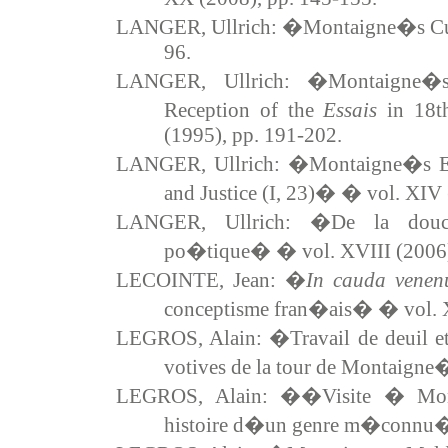
LANGER, Ullrich: �Montaigne�s Cus
96.
LANGER, Ullrich: �Montaigne�
Reception of the
Essais
in 18t
(1995), pp. 191-202.
LANGER, Ullrich: �Montaigne�s Ethi
and Justice (I, 23)� � vol. XIV 
LANGER, Ullrich: �De la douce
po�tique� � vol. XVIII (2006),
LECOINTE, Jean: �
In cauda vene
conceptisme fran�ais� � vol. X
LEGROS, Alain: �Travail de deuil et a
votives de la tour de Montaigne
LEGROS, Alain: ��Visite � Mont
histoire d�un genre m�connu� 