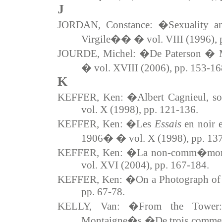
J
JORDAN, Constance: �Sexuality an
Virgile�� � vol. VIII (1996), 
JOURDE, Michel: �De Paterson � M
� vol. XVIII (2006), pp. 153-16
K
KEFFER, Ken: �Albert Cagnieul, so
vol. X (1998), pp. 121-136.
KEFFER, Ken: �Les
Essais
en noir e
1906� � vol. X (1998), pp. 13
KEFFER, Ken: �La non-comm�mora
vol. XVI (2004), pp. 167-184.
KEFFER, Ken: �On a Photograph of P
pp. 67-78.
KELLY, Van: �From the Tower: 
Montaigne�s �De trois commerc