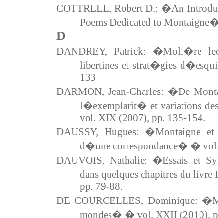
COTTRELL, Robert D.: �An Introduc
Poems Dedicated to Montaigne� �
D
DANDREY, Patrick: �Moli�re lect
libertines et strat�gies d�esq
133
DARMON, Jean-Charles: �De Montai
l�exemplarit� et variations d
vol. XIX (2007), pp. 135-154.
DAUSSY, Hugues: �Montaigne et D
d�une correspondance� � vol. 
DAUVOIS, Nathalie: �Essais et Sy
dans quelques chapitres du livre 
pp. 79-88.
DE COURCELLES, Dominique: �Mon
mondes� � vol. XXII (2010), p