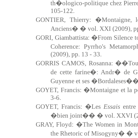
th�ologico-politique chez Pierr
105-122.
GONTIER, Thierry: �Montaigne, le
Anciens� � vol. XXI (2009), pp
GORI, Giambattista: �From Silence to
Coherence: Pyrrho's Metamorp
(2009), pp. 13 - 33.
GORRIS CAMOS, Rosanna: ��Toujou
de cette farine�: Andr� de G
Guyenne et ses �Bordaleses�� �
GOYET, Francis: �Montaigne et la p
3-6.
GOYET, Francis: �Les
Essais
entre
�bien joint�� � vol. XXVI (20
GRAY, Floyd: �The Women in Monta
the Rhetoric of Misogyny� � vol