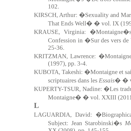
102.
KIRSCH, Arthur: �Sexuality and Marr
That Ends Well� � vol. IX (199
KRAUSE, Virginia: �Montaigne�s 
Confession in �Sur des vers de 
25-36.
KRITZMAN, Lawrence: �Montaigne 
(1997), pp. 3-4.
KUBOTA, Takeshi: �Montaigne et saint 
scriptuaires dans les
Essais
� � vo
KUPERTY-TSUR, Nadine: �Les trad
Montaigne� � vol. XXIII (2011)
L
LAGUARDIA, David: �Biographical
Subject: Jean Starobinski�s
Mo
XX (2008), pp. 145-155.