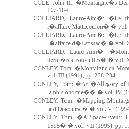
COLE, John R.: �Montaigne�s Dead
167-184.
COLLIARD, Lauro-Aim�: �Le th
l�affaire Mattecoulon� � vol. 
COLLIARD, Lauro-Aim�: �Le th
l�affaire d�Estissac� � vol. X
COLLIARD, Lauro-Aim�: �Montaig
derni�res trouvailles� � vol. X
CONLEY, Tom: �Montaigne en Mont
vol. III (1991), pp. 208-234.
CONLEY, Tom: �An �Allegory of P
la phisionomie�� � vol. IV (19
CONLEY, Tom: �Mapping Montaign
and Discourse� � vol. VI (1994)
CONLEY, Tom: �A Space-Event: T
1595� � vol. VII (1995), pp. 1