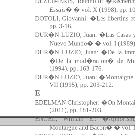
DEZEIMERIS, Reinhold: �Recherche
Essais
� � vol. X (1998), pp. 1
DOTOLI, Giovanni: �Les libertins e
pp. 3-16.
DUR�N LUZIO, Juan: �Las Casas y Mo
Nuevo Mundo� � vol. I (1989),
DUR�N LUZIO, Juan: �De la imm
�De la mod�ration� de Mic
(1994), pp. 163-176.
DUR�N LUZIO, Juan: �Montaigne an
VII (1995), pp. 203-212.
E
EDELMAN Christopher: �On Montai
(2011), pp. 181-203.
ENGEL, William E.: �Aphorism,
Montaigne and Bacon� � vol. I 