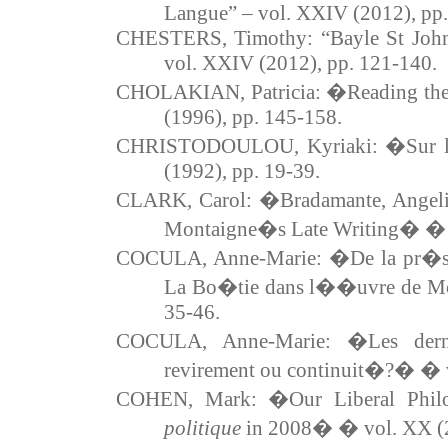
Langue” – vol. XXIV (2012), pp
CHESTERS, Timothy: “Bayle St John:
vol. XXIV (2012), pp. 121-140
.
CHOLAKIAN, Patricia: �Reading the
(1996), pp. 145-158.
CHRISTODOULOU, Kyriaki: �Sur le
(1992), pp. 19-39.
CLARK, Carol: �Bradamante, Angelica
Montaigne�s Late Writing� � vo
COCULA, Anne-Marie: �De la pr�se
La Bo�tie dans l��uvre de Mon
35-46.
COCULA, Anne-Marie: �Les der
revirement ou continuit�?� � vo
COHEN, Mark: �Our Liberal Philos
politique
in 2008� � vol. XX (2