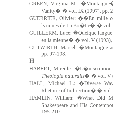
GREEN, Virginia M.: �Montaigne
Vanity� � vol. IX (1997), pp. 
GUERRIER, Olivier: ��En mille con
lyriques de La Bo�tie� � vol. 
GUILLERM, Luce: �Quelque langue que 
en la mienne� � vol. V (1993), 
GUTWIRTH, Marcel: �Montaigne au
pp. 97-108.
H
HABERT, Mireille: �L�inscription d
Theologia naturalis
� � vol. V (
HALL, Michael L.: �Diverse Wa
Rhetoric of Indirection� � vol.
HAMLIN, William: �What Did Mo
Shakespeare and His Contempor
195-210.