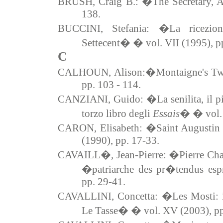
BRUSH, Craig B.: �The Secretary, A
138.
BUCCINI, Stefania: �La ricezi
Settecent� � vol. VII (1995), p
C
CALHOUN, Alison:�Montaigne's Two
pp. 103 - 114.
CANZIANI, Guido: �La senilita, il pia
torzo libro degli
Essais
� � vol
CARON, Elisabeth: �Saint Augustin 
(1990), pp. 17-33.
CAVAILL�, Jean-Pierre: �Pierre Cha
�patriarche des pr�tendus esp
pp. 29-41.
CAVALLINI, Concetta: �Les Mosti: i
Le Tasse� � vol. XV (2003), pp