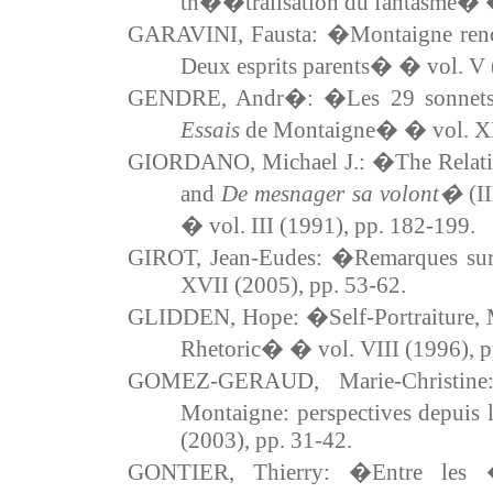
th��tralisation du fantasme� � 
GARAVINI, Fausta: �Montaigne ren
Deux esprits parents� � vol. V 
GENDRE, Andr�: �Les 29 sonnets 
Essais
de Montaigne� � vol. XI 
GIORDANO, Michael J.: �The Relati
and
De mesnager sa volont�
(II
� vol. III (1991), pp. 182-199.
GIROT, Jean-Eudes: �Remarques sur
XVII (2005), pp. 53-62.
GLIDDEN, Hope: �Self-Portraiture, M
Rhetoric� � vol. VIII (1996), p
GOMEZ-GERAUD, Marie-Christine
Montaigne: perspectives depuis 
(2003), pp. 31-42.
GONTIER, Thierry: �Entre les �