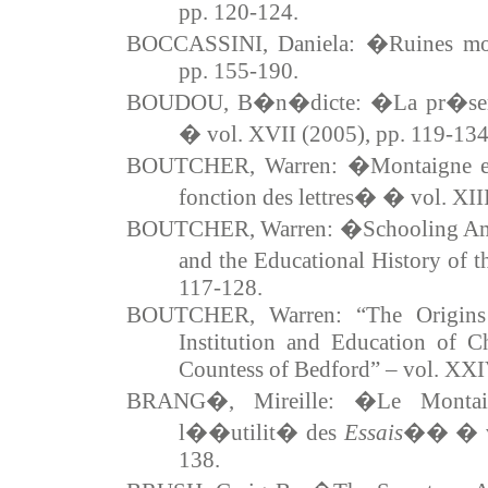
pp. 120-124.
BOCCASSINI, Daniela: �Ruines mo
pp. 155-190.
BOUDOU, B�n�dicte: �La pr�senc
� vol. XVII (2005), pp. 119-134
BOUTCHER, Warren: �Montaigne e
fonction des lettres� � vol. XII
BOUTCHER, Warren: �Schooling Ameri
and the Educational History of 
117-128.
BOUTCHER, Warren: “The Origins 
Institution and Education of C
Countess of Bedford” – vol. XXI
BRANG�, Mireille: �Le Montai
l��utilit� des
Essais
�� � vo
138.