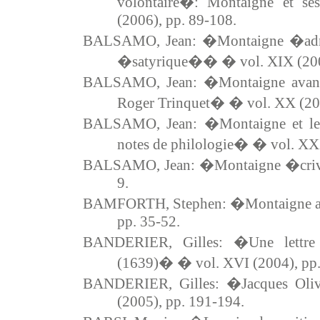
volontaire�: Montaigne et se
(2006), pp. 89-108.
BALSAMO, Jean: �Montaigne �admira
�satyrique�� � vol. XIX (2007
BALSAMO, Jean: �Montaigne avant
Roger Trinquet� � vol. XX (200
BALSAMO, Jean: �Montaigne et l
notes de philologie� � vol. XXI
BALSAMO, Jean: �Montaigne �criva
9.
BAMFORTH, Stephen: �Montaigne an
pp. 35-52.
BANDERIER, Gilles: �Une lettre
(1639)� � vol. XVI (2004), pp.
BANDERIER, Gilles: �Jacques Oli
(2005), pp. 191-194.