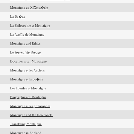
Montaigne au XIXe si�cle
La Bo�tie
La Philosophie et Montaigne
La
familia
de Montaigne
Montaigne and Ethics
Le
Journal de Voyage
Documents sur Montaigne
Montaigne et les Anciens
Montaigne et la po�sie
Les libertins et Montaigne
Biographies of Montaigne
Montaigne et les philosophes
Montaigne and the New World
Translating Montaigne
Montaigne in England