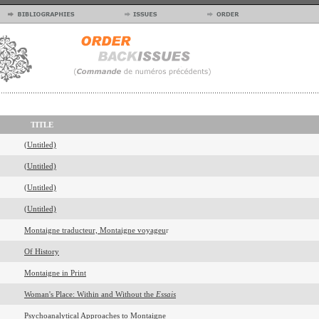
TITLE
(Untitled)
(Untitled)
(Untitled)
(Untitled)
Montaigne traducteur, Montaigne voyageu
r
Of History
Montaigne in Print
Woman's Place: Within and Without the
Essais
Psychoanalytical Approaches to Montaigne