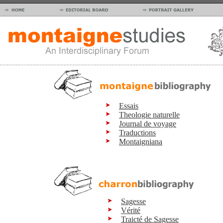
Essais
Theologie naturelle
Journal de voyage
Traductions
Montaigniana
Sagesse
Vérité
Traicté de Sagesse