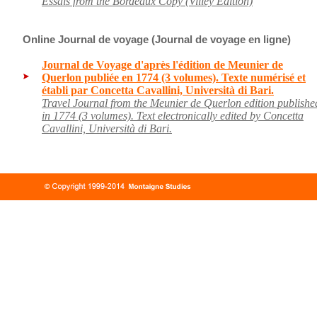
Essais from the Bordeaux Copy (Villey Edition)
Online Journal de voyage (Journal de voyage en ligne)
Journal de Voyage d'après l'édition de Meunier de
Querlon publiée en 1774 (3 volumes). Texte numérisé et
établi par Concetta Cavallini, Università di Bari.
Travel Journal from the Meunier de Querlon edition publishe
in 1774 (3 volumes). Text electronically edited by Concetta
Cavallini, Università di Bari.