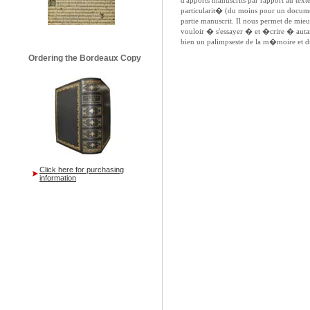
d'apports manuscrits par rapport au te
particularit� (du moins pour un docume
partie manuscrit. Il nous permet de mi
vouloir � s'essayer � et �crire � autan
bien un palimpseste de la m�moire et d
Ordering the Bordeaux Copy
Click here for purchasing
information