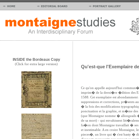
INSIDE the Bordeaux Copy
(Click for extra large version)
Qu'est-que l'Exemplaire d
Ce qu'on appelle aujourd'hui commun�m
imprim� de la derni�re �dition des Es
1588. Cet exemplaire est abondamment a
suppressions et corrections, pr�sents au
� la fois des modifications typographique
ponctuation et la graphie, et m�me des 
(que Montaigne nomme � allongeails �
de sa mort) - qui envahissent litt�ralemen
fa�on dont Montaigne travaillait � ses
et inestimable. A en croire Montaigne, l
pieces�, un livre qui � s'est basty � d