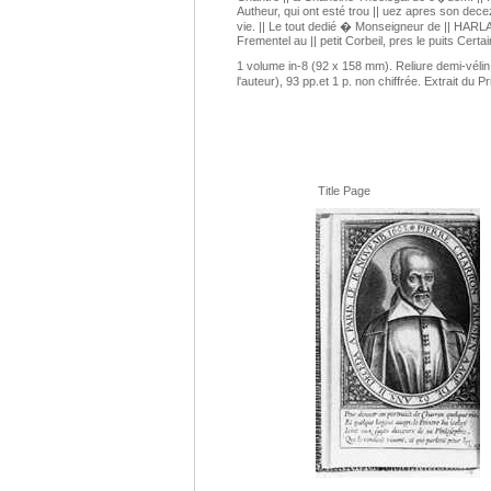
Autheur, qui ont esté trou || uez apres son dece
vie. || Le tout dedié � Monseigneur de || HARL
Frementel au || petit Corbeil, pres le puits Certai
1 volume in-8 (92 x 158 mm). Reliure demi-vélin mo
l'auteur), 93 pp.et 1 p. non chiffrée. Extrait du Pr
Title Page