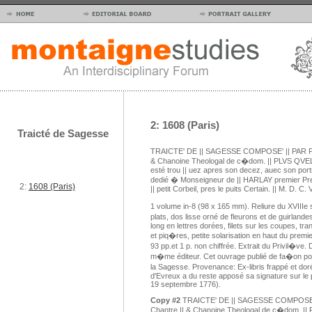
2: 1608 (Paris)
Traicté de Sagesse
TRAICTE' DE || SAGESSE COMPOSE' || PAR PIE
& Chanoine Theologal de c�dom. || PLVS QVE
esté trou || uez apres son decez, auec son portra
dedié � Monseigneur de || HARLAY premier Pre
2:
1608 (Paris)
|| petit Corbeil, pres le puits Certain. || M. D. C. 
1 volume in-8 (98 x 165 mm). Reliure du XVIIIe s
plats, dos lisse orné de fleurons et de guirlande
long en lettres dorées, filets sur les coupes, 
et piq�res, petite solarisation en haut du premier p
93 pp.et 1 p. non chiffrée. Extrait du Privil�v
m�me éditeur. Cet ouvrage publié de fa�on pos
la Sagesse. Provenance: Ex-libris frappé et doré
d'Evreux a du reste apposé sa signature sur le pr
19 septembre 1776).
Copy #2
TRAICTE' DE || SAGESSE COMPOSE' ||
Chantre || & Chanoine Theologal de c�dom. 