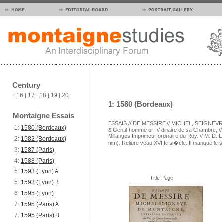
Century
16
17
18
19
20
:
|
|
|
|
:
1: 1580 (Bordeaux)
Montaigne Essais
ESSAIS // DE MESSIRE // MICHEL, SEIGNEVR
1:
1580 (Bordeaux)
& Gentil-homme or- // dinaire de sa Chambre, 
Millanges Imprimeur ordinaire du Roy. // M. D
2:
1582 (Bordeaux)
mm). Reliure veau XVIIIe si�cle. Il manque le
3:
1587 (Paris)
4:
1588 (Paris)
5:
1593 (Lyon) A
Title Page
5:
1593 (Lyon) B
6:
1595 (Lyon)
7:
1595 (Paris) A
7:
1595 (Paris) B