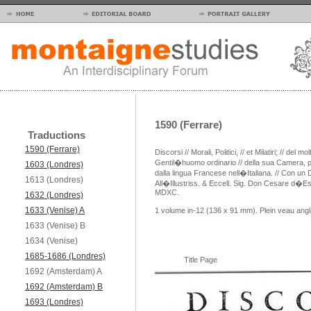
1590 (Ferrare)
Traductions
1590 (Ferrare)
Discorsi // Morali, Politici, // et Milatiri; // de
Gentil�huomo ordinario // della sua Camera, pri
1603 (Londres)
dalla lingua Francese nell�Italiana. // Con un D
1613 (Londres)
All�Illustriss. & Eccell. Sig. Don Cesare d�E
MDXC.
1632 (Londres)
1633 (Venise) A
1 volume in-12 (136 x 91 mm). Plein veau angla
1633 (Venise) B
1634 (Venise)
1685-1686 (Londres)
Title Page
1692 (Amsterdam) A
1692 (Amsterdam) B
1693 (Londres)